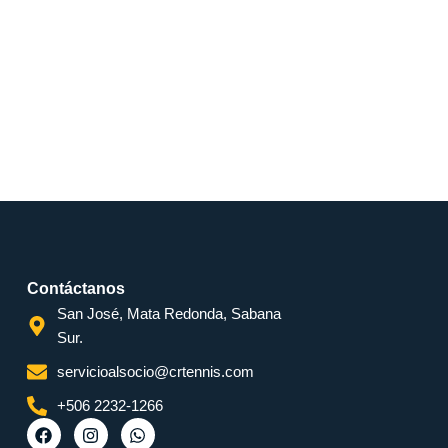
Contáctanos
San José, Mata Redonda, Sabana
Sur.
servicioalsocio@crtennis.com
+506 2232-1266
F
I
W
a
n
h